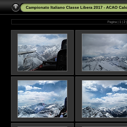
Campionato Italiano Classe Libera 2017 - ACAO Calc
Pagina |
1
|
2
|