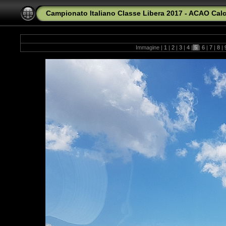
Campionato Italiano Classe Libera 2017 - ACAO Calc
Immagine |
1
|
2
|
3
|
4
|
5
|
6
|
7
|
8
|