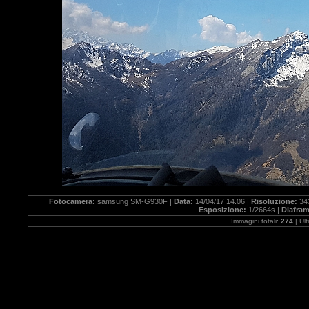
Fotocamera:
samsung SM-G930F |
Data:
14/04/17 14.06 |
Risoluzione:
34
Esposizione:
1/2664s |
Diafra
Immagini totali:
274
| Ul