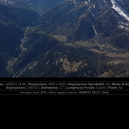
ta:
14/04/17 14.46 |
Risoluzione:
4032 x 3024 |
Regolazione Sensibilità:
40 |
Modo di Es
Esposizione:
1/4072s |
Diaframma:
1.7 |
Lunghezza Focale:
4,2mm |
Flash:
No
Immagini totali:
274
| Ultimo aggiornamento:
06/06/17 18.17
|
Aiuto