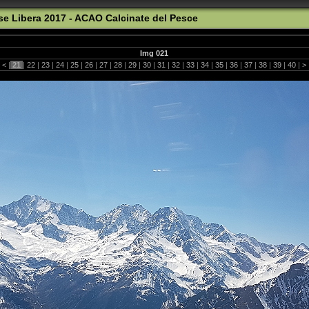
se Libera 2017 - ACAO Calcinate del Pesce
Img 021
|
<
|
21
|
22
|
23
|
24
|
25
|
26
|
27
|
28
|
29
|
30
|
31
|
32
|
33
|
34
|
35
|
36
|
37
|
38
|
39
|
40
|
>