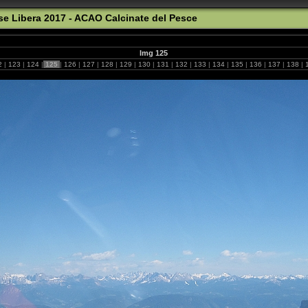
se Libera 2017 - ACAO Calcinate del Pesce
Img 125
2
|
123
|
124
|
125
|
126
|
127
|
128
|
129
|
130
|
131
|
132
|
133
|
134
|
135
|
136
|
137
|
138
|