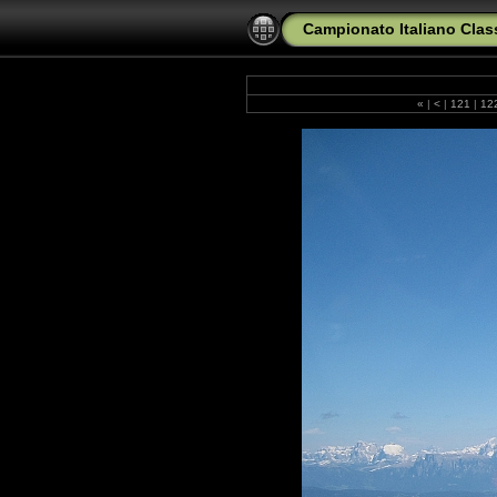
Campionato Italiano Clas
«
|
<
|
121
|
12