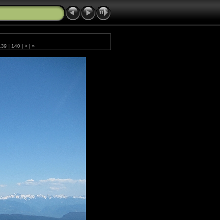
139
|
140
|
>
|
»