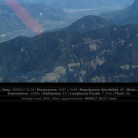
 |
Data:
20/04/17 15.04 |
Risoluzione:
4197 x 3149 |
Regolazione Sensibilità:
80 |
Modo d
Esposizione:
1/200s |
Diaframma:
8.0 |
Lunghezza Focale:
7,7mm |
Flash:
No
Immagini totali:
274
| Ultimo aggiornamento:
06/06/17 18.17
|
Aiuto