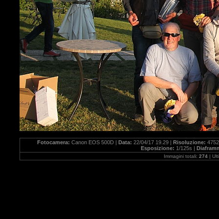
Fotocamera:
Canon EOS 500D |
Data:
22/04/17 19.29 |
Risoluzione:
4752
Esposizione:
1/125s |
Diafram
Immagini totali:
274
| Ul