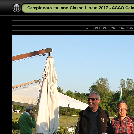
Campionato Italiano Classe Libera 2017 - ACAO Calc
«
|
<
|
261
|
262
|
263
|
264
|
265