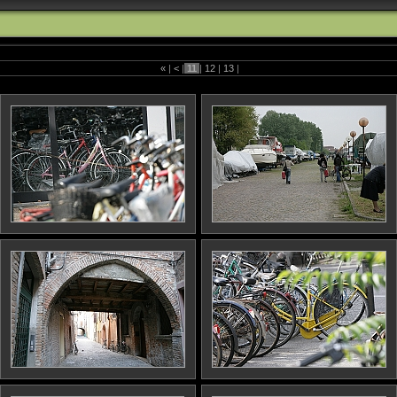
«
|
<
|
11
|
12
|
13
|