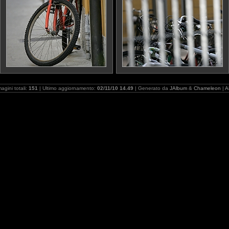
agini totali:
151
| Ultimo aggiornamento:
02/11/10 14.49
| Generato da
JAlbum
&
Chameleon
|
A