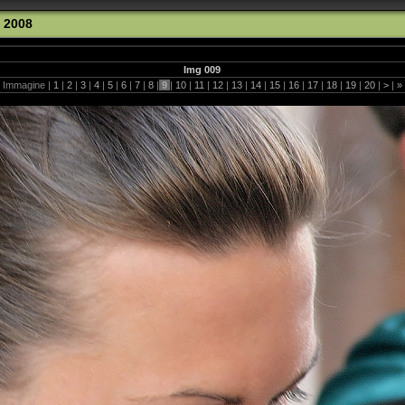
l 2008
Img 009
Immagine |
1
|
2
|
3
|
4
|
5
|
6
|
7
|
8
|
9
|
10
|
11
|
12
|
13
|
14
|
15
|
16
|
17
|
18
|
19
|
20
|
>
|
»