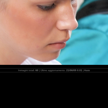
Immagini totali:
60
| Ultimo aggiornamento:
21/06/09 0.01
|
Aiuto