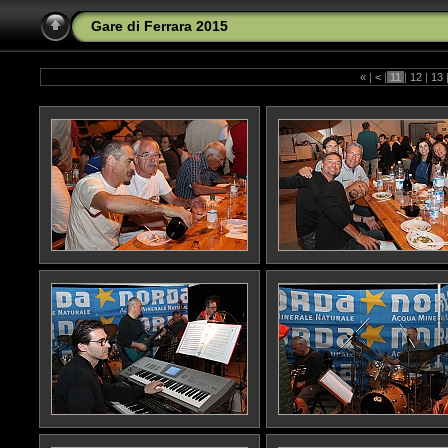
Gare di Ferrara 2015
«
|
<
|
11
|
12
|
13