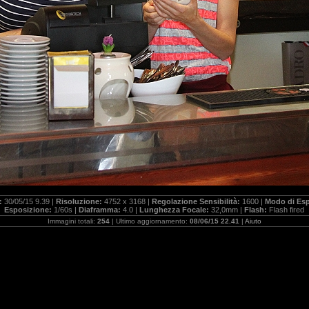
a:
30/05/15 9.39 |
Risoluzione:
4752 x 3168 |
Regolazione Sensibilità:
1600 |
Modo di Es
Esposizione:
1/60s |
Diaframma:
4.0 |
Lunghezza Focale:
32,0mm |
Flash:
Flash fired
Immagini totali:
254
| Ultimo aggiornamento:
08/06/15 22.41
|
Aiuto