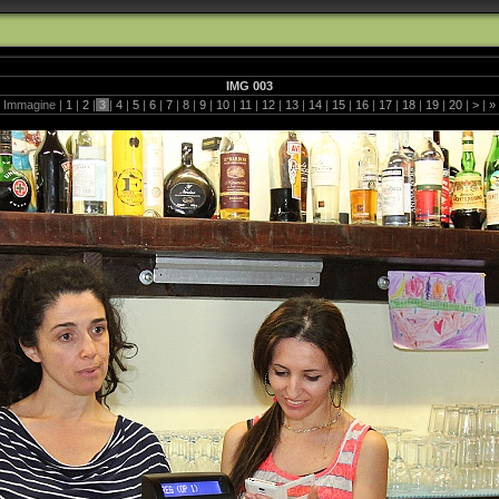
IMG 003
Immagine |
1
|
2
|
3
|
4
|
5
|
6
|
7
|
8
|
9
|
10
|
11
|
12
|
13
|
14
|
15
|
16
|
17
|
18
|
19
|
20
|
>
|
»