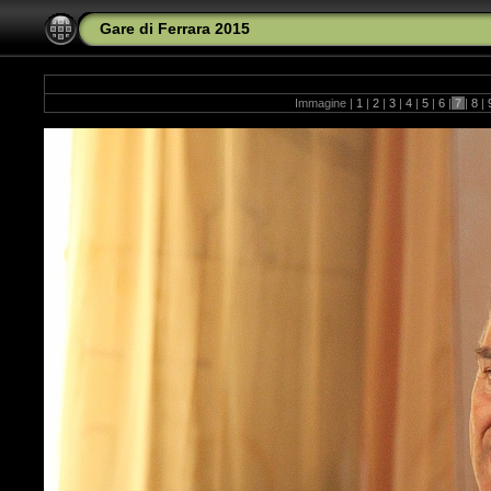
Gare di Ferrara 2015
Immagine |
1
|
2
|
3
|
4
|
5
|
6
|
7
|
8
|