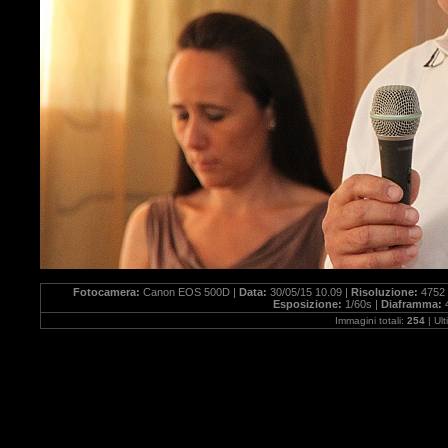
Fotocamera:
Canon EOS 500D |
Data:
30/05/15 10.09 |
Risoluzione:
4752 
Esposizione:
1/60s |
Diaframma:
Immagini totali:
254
| Ul