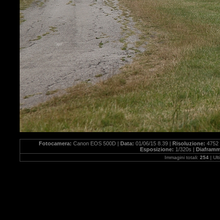
Fotocamera:
Canon EOS 500D |
Data:
01/06/15 8.39 |
Risoluzione:
4752 
Esposizione:
1/320s |
Diafram
Immagini totali:
254
| Ul