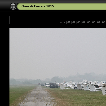
Gare di Ferrara 2015
«
|
<
|
61
|
62
|
63
|
64
|
65
|
66
|
67
|
68