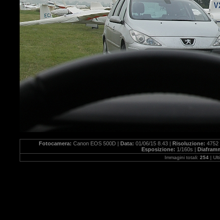
Fotocamera:
Canon EOS 500D |
Data:
01/06/15 8.43 |
Risoluzione:
4752 
Esposizione:
1/160s |
Diafram
Immagini totali:
254
| Ul