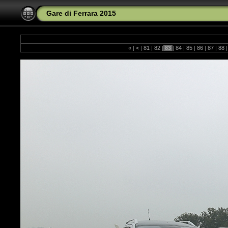
Gare di Ferrara 2015
«
|
<
|
81
|
82
|
83
|
84
|
85
|
86
|
87
|
88
|