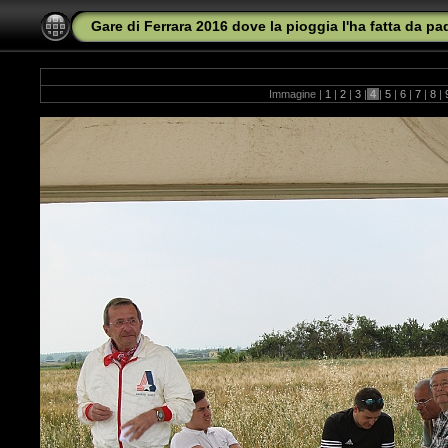
Gare di Ferrara 2016 dove la pioggia l'ha fatta da p
Immagine |
1
|
2
|
3
|
4
|
5
|
6
|
7
|
8
|