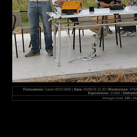
Fotocamera:
Canon EOS 500D |
Data:
02/06/16 12.30 |
Risoluzione:
4752
Esposizione:
1/160s |
Diafram
Immagini totali:
135
| Ul