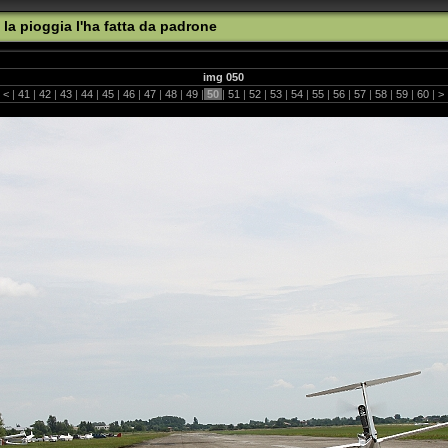
 la pioggia l'ha fatta da padrone
img 050
|
<
|
41
|
42
|
43
|
44
|
45
|
46
|
47
|
48
|
49
|
50
|
51
|
52
|
53
|
54
|
55
|
56
|
57
|
58
|
59
|
60
|
>