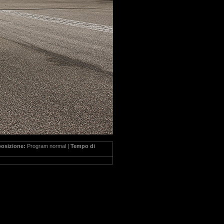
posizione:
Program normal |
Tempo di