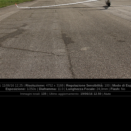
a:
11/06/16 12.25 |
Risoluzione:
4752 x 3168 |
Regolazione Sensibilità:
100 |
Modo di Es
Esposizione:
1/250s |
Diaframma:
11.0 |
Lunghezza Focale:
24,0mm |
Flash:
No
Immagini totali:
135
| Ultimo aggiornamento:
19/06/16 12.50
|
Aiuto