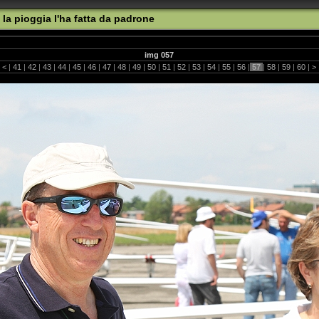
 la pioggia l'ha fatta da padrone
img 057
|
<
|
41
|
42
|
43
|
44
|
45
|
46
|
47
|
48
|
49
|
50
|
51
|
52
|
53
|
54
|
55
|
56
|
57
|
58
|
59
|
60
|
>