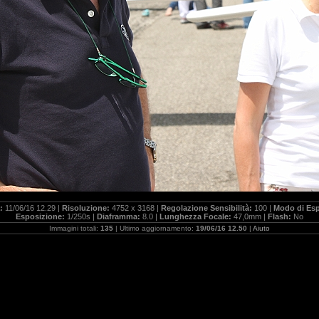
a:
11/06/16 12.29 |
Risoluzione:
4752 x 3168 |
Regolazione Sensibilità:
100 |
Modo di Es
Esposizione:
1/250s |
Diaframma:
8.0 |
Lunghezza Focale:
47,0mm |
Flash:
No
Immagini totali:
135
| Ultimo aggiornamento:
19/06/16 12.50
|
Aiuto