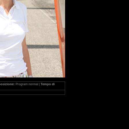
posizione:
Program normal |
Tempo di