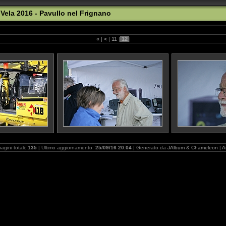
Vela 2016 - Pavullo nel Frignano
«
|
<
|
11
|
12
|
agini totali:
135
| Ultimo aggiornamento:
25/09/16 20.04
| Generato da
JAlbum
&
Chameleon
|
A