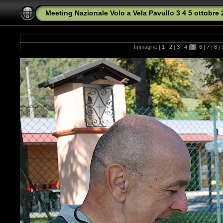
Meeting Nazionale Volo a Vela Pavullo 3 4 5 ottobre
Immagine |
1
|
2
|
3
|
4
|
5
|
6
|
7
|
8
|