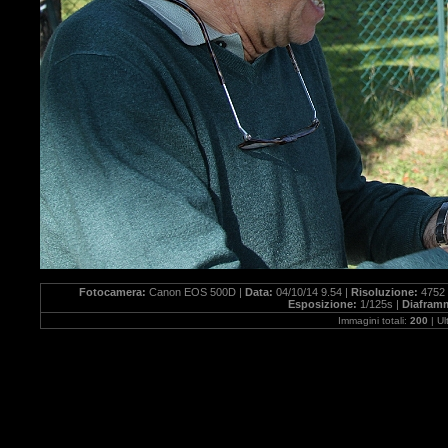
Fotocamera:
Canon EOS 500D |
Data:
04/10/14 9.54 |
Risoluzione:
4752 
Esposizione:
1/125s |
Diafram
Immagini totali:
200
| U