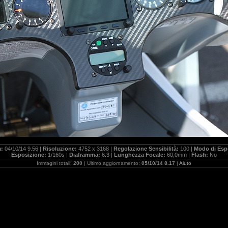
a:
04/10/14 9.56 |
Risoluzione:
4752 x 3168 |
Regolazione Sensibilità:
100 |
Modo di Esp
Esposizione:
1/160s |
Diaframma:
6.3 |
Lunghezza Focale:
60,0mm |
Flash:
No
Immagini totali:
200
| Ultimo aggiornamento:
05/10/14 8.17
|
Aiuto