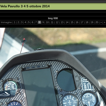
Vela Pavullo 3 4 5 ottobre 2014
Img 008
Immagine |
1
|
2
|
3
|
4
|
5
|
6
|
7
|
8
|
9
|
10
|
11
|
12
|
13
|
14
|
15
|
16
|
17
|
18
|
19
|
20
|
>
|
»