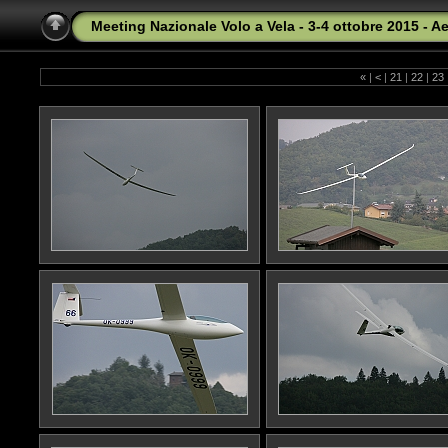
Meeting Nazionale Volo a Vela - 3-4 ottobre 2015 - A
«
|
<
|
21
|
22
|
23