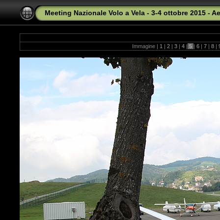
Meeting Nazionale Volo a Vela - 3-4 ottobre 2015 - A
Immagine |
1
|
2
|
3
|
4
|
5
|
6
|
7
|
8
|