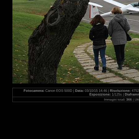
Fotocamera:
Canon EOS 500D |
Data:
03/10/15 14.46 |
Risoluzione:
4752
Esposizione:
1/125s |
Diafram
Immagini totali:
366
| Ul