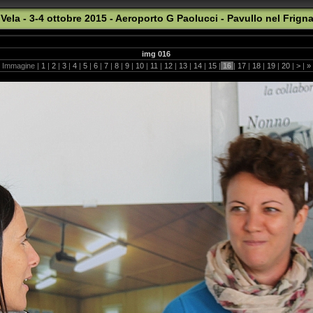
Vela - 3-4 ottobre 2015 - Aeroporto G Paolucci - Pavullo nel Frign
img 016
Immagine |
1
|
2
|
3
|
4
|
5
|
6
|
7
|
8
|
9
|
10
|
11
|
12
|
13
|
14
|
15
|
16
|
17
|
18
|
19
|
20
|
>
|
»