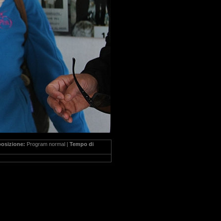
posizione:
Program normal |
Tempo di