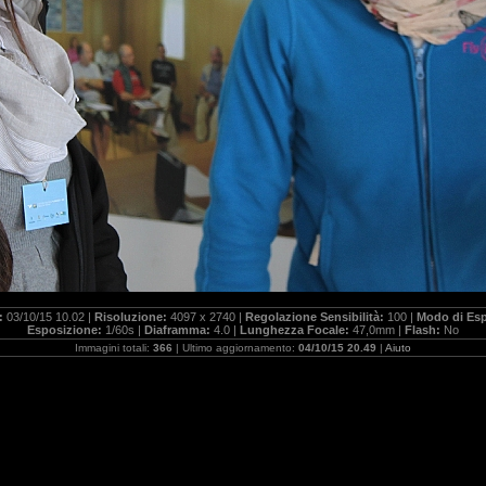
a:
03/10/15 10.02 |
Risoluzione:
4097 x 2740 |
Regolazione Sensibilità:
100 |
Modo di Es
Esposizione:
1/60s |
Diaframma:
4.0 |
Lunghezza Focale:
47,0mm |
Flash:
No
Immagini totali:
366
| Ultimo aggiornamento:
04/10/15 20.49
|
Aiuto