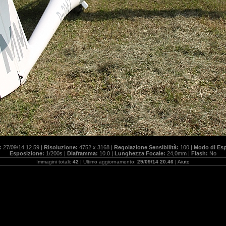
a:
27/09/14 12.59 |
Risoluzione:
4752 x 3168 |
Regolazione Sensibilità:
100 |
Modo di Es
Esposizione:
1/200s |
Diaframma:
10.0 |
Lunghezza Focale:
24,0mm |
Flash:
No
Immagini totali:
42
| Ultimo aggiornamento:
29/09/14 20.46
|
Aiuto