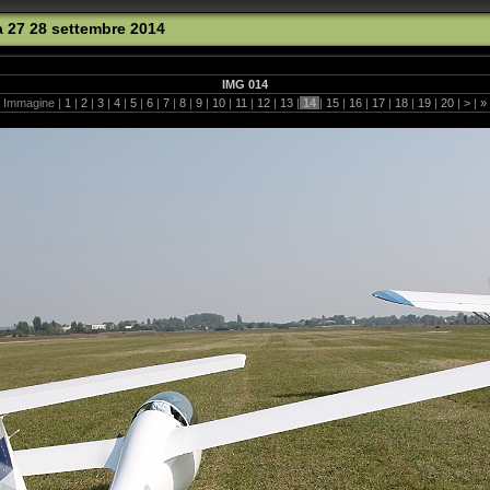
 27 28 settembre 2014
IMG 014
Immagine |
1
|
2
|
3
|
4
|
5
|
6
|
7
|
8
|
9
|
10
|
11
|
12
|
13
|
14
|
15
|
16
|
17
|
18
|
19
|
20
|
>
|
»