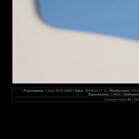
Fotocamera:
Canon EOS 500D |
Data:
28/09/14 17.11 |
Risoluzione:
4752
Esposizione:
1/400s |
Diafram
Immagini totali:
42
| Ult