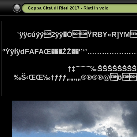
Coppa Città di Rieti 2017 - Rieti in volo
¹ÿÿcúÿÿ2ÿÿ�ÓŸRBY«R]Y
ºÝÿÌÿdFAFAŒ���ŽŽ��‘’‘
†‡ˆˆˆˆˆˆ‰ŠŠŠŠŠŠ
‰Š‹ŒŒ‰†ƒƒƒ„„„„®®®®@õg