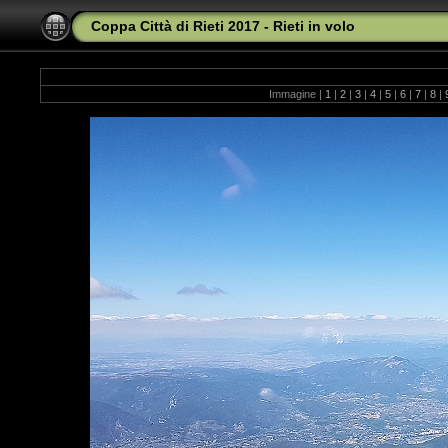
Coppa Città di Rieti 2017 - Rieti in volo
Immagine |
1
|
2
|
3
|
4
|
5
|
6
|
7
|
8
|