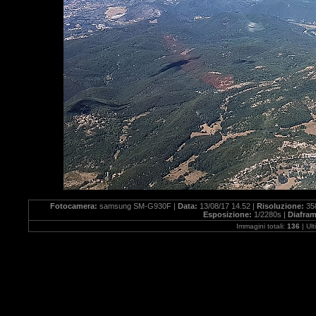
Fotocamera:
samsung SM-G930F |
Data:
13/08/17 14.52 |
Risoluzione:
35
Esposizione:
1/2280s |
Diafra
Immagini totali:
136
| Ul