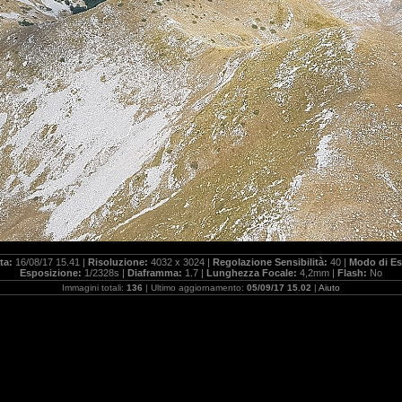
ta:
16/08/17 15.41 |
Risoluzione:
4032 x 3024 |
Regolazione Sensibilità:
40 |
Modo di Es
Esposizione:
1/2328s |
Diaframma:
1.7 |
Lunghezza Focale:
4,2mm |
Flash:
No
Immagini totali:
136
| Ultimo aggiornamento:
05/09/17 15.02
|
Aiuto