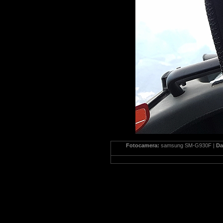
Fotocamera:
samsung SM-G930F |
Da