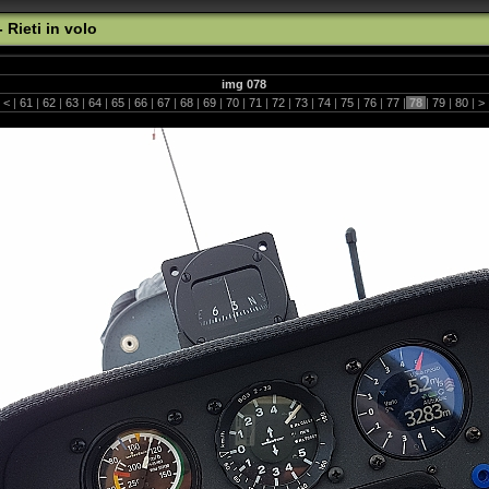
 Rieti in volo
img 078
|
<
|
61
|
62
|
63
|
64
|
65
|
66
|
67
|
68
|
69
|
70
|
71
|
72
|
73
|
74
|
75
|
76
|
77
|
78
|
79
|
80
|
>