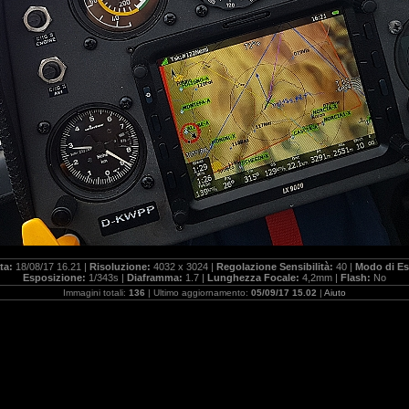
ta:
18/08/17 16.21 |
Risoluzione:
4032 x 3024 |
Regolazione Sensibilità:
40 |
Modo di Es
Esposizione:
1/343s |
Diaframma:
1.7 |
Lunghezza Focale:
4,2mm |
Flash:
No
Immagini totali:
136
| Ultimo aggiornamento:
05/09/17 15.02
|
Aiuto