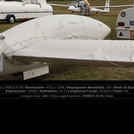
a:
17/08/15 9.39 |
Risoluzione:
4752 x 3168 |
Regolazione Sensibilità:
100 |
Modo di Esp
Esposizione:
1/200s |
Diaframma:
10.0 |
Lunghezza Focale:
24,0mm |
Flash:
No
Immagini totali:
184
| Ultimo aggiornamento:
29/08/15 23.51
|
Aiuto