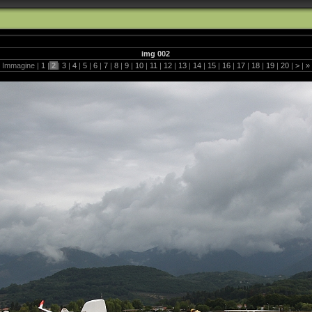
img 002
Immagine |
1
|
2
|
3
|
4
|
5
|
6
|
7
|
8
|
9
|
10
|
11
|
12
|
13
|
14
|
15
|
16
|
17
|
18
|
19
|
20
|
>
|
»