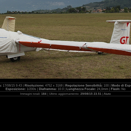
a:
17/08/15 9.43 |
Risoluzione:
4752 x 3168 |
Regolazione Sensibilità:
100 |
Modo di Esp
Esposizione:
1/200s |
Diaframma:
10.0 |
Lunghezza Focale:
24,0mm |
Flash:
No
Immagini totali:
184
| Ultimo aggiornamento:
29/08/15 23.51
|
Aiuto