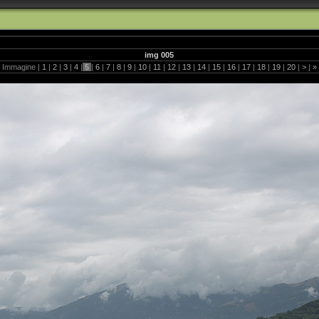
img 005
Immagine |
1
|
2
|
3
|
4
|
5
|
6
|
7
|
8
|
9
|
10
|
11
|
12
|
13
|
14
|
15
|
16
|
17
|
18
|
19
|
20
|
>
|
»