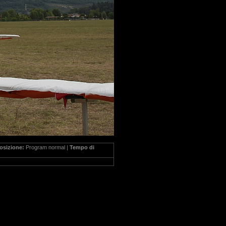
osizione:
Program normal |
Tempo di