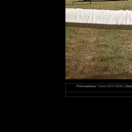
Fotocamera:
Canon EOS 500D |
Dat