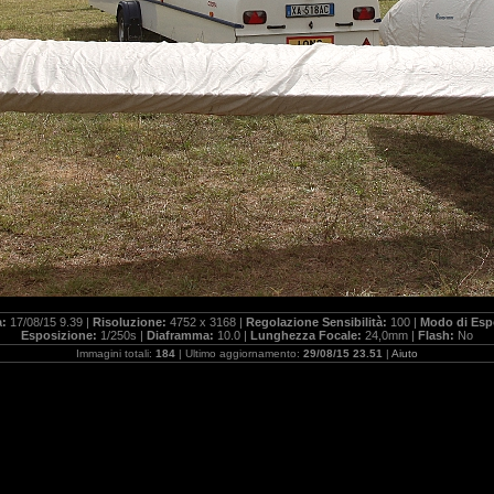
a:
17/08/15 9.39 |
Risoluzione:
4752 x 3168 |
Regolazione Sensibilità:
100 |
Modo di Esp
Esposizione:
1/250s |
Diaframma:
10.0 |
Lunghezza Focale:
24,0mm |
Flash:
No
Immagini totali:
184
| Ultimo aggiornamento:
29/08/15 23.51
|
Aiuto