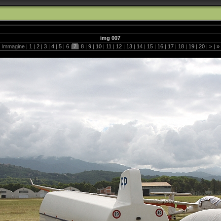
img 007
Immagine |
1
|
2
|
3
|
4
|
5
|
6
|
7
|
8
|
9
|
10
|
11
|
12
|
13
|
14
|
15
|
16
|
17
|
18
|
19
|
20
|
>
|
»