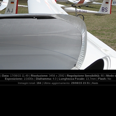
 |
Data:
17/08/15 11.49 |
Risoluzione:
3456 x 2592 |
Regolazione Sensibilità:
80 |
Modo d
Esposizione:
1/1600s |
Diaframma:
4.0 |
Lunghezza Focale:
13,7mm |
Flash:
No
Immagini totali:
184
| Ultimo aggiornamento:
29/08/15 23.51
|
Aiuto