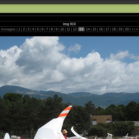
img 013
Immagine |
1
|
2
|
3
|
4
|
5
|
6
|
7
|
8
|
9
|
10
|
11
|
12
|
13
|
14
|
15
|
16
|
17
|
18
|
19
|
20
|
>
|
»