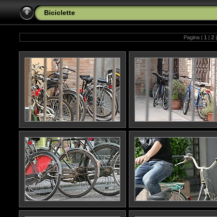
Biciclette
Pagina |
1
|
2
|