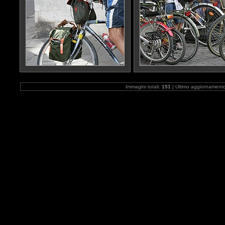
Immagini totali:
151
| Ultimo aggiornament