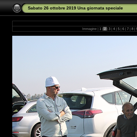
Sabato 26 ottobre 2019 Una giornata speciale
Immagine |
1
|
2
|
3
|
4
|
5
|
6
|
7
|
8
|