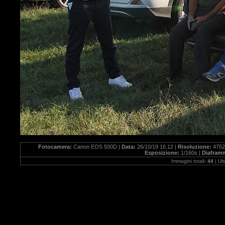
Fotocamera:
Canon EOS 500D |
Data:
26/10/19 16.12 |
Risoluzione:
4752
Esposizione:
1/160s |
Diafram
Immagini totali:
44
| Ul