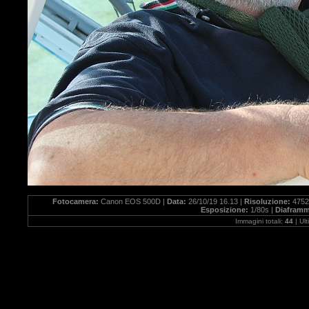
Fotocamera:
Canon EOS 500D |
Data:
26/10/19 16.13 |
Risoluzione:
4752
Esposizione:
1/80s |
Diafram
Immagini totali:
44
| Ul