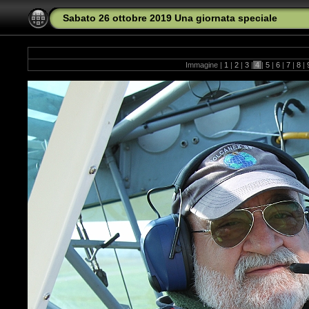
Sabato 26 ottobre 2019 Una giornata speciale
Immagine |
1
|
2
|
3
|
4
|
5
|
6
|
7
|
8
|