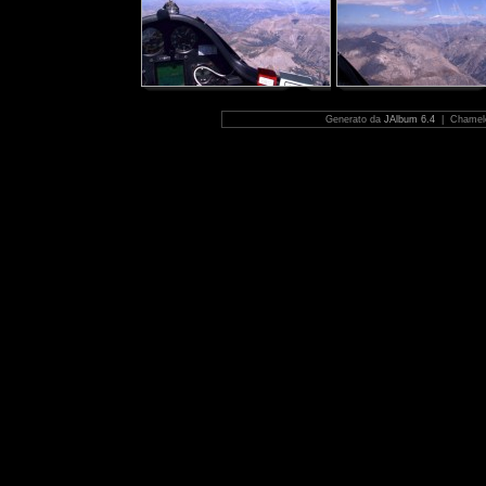
Generato da
JAlbum 6.4
| Chamele