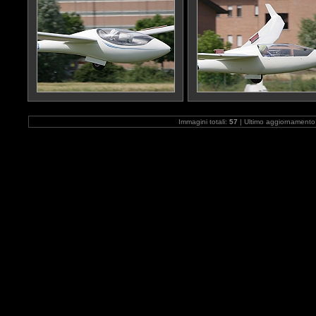
Immagini totali:
57
| Ultimo aggiornamento