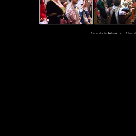
Generato da
JAlbum 6.4
| Chamele