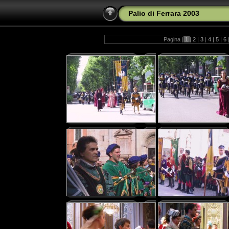
Palio di Ferrara 2003
Pagina |
1
|
2
|
3
|
4
|
5
|
6