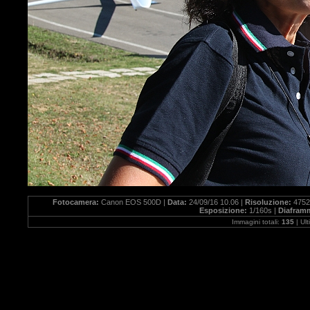
Fotocamera:
Canon EOS 500D |
Data:
24/09/16 10.06 |
Risoluzione:
4752
Esposizione:
1/160s |
Diafram
Immagini totali:
135
| Ul