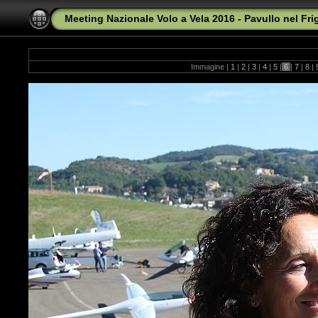
Meeting Nazionale Volo a Vela 2016 - Pavullo nel Fr
Immagine |
1
|
2
|
3
|
4
|
5
|
6
|
7
|
8
|