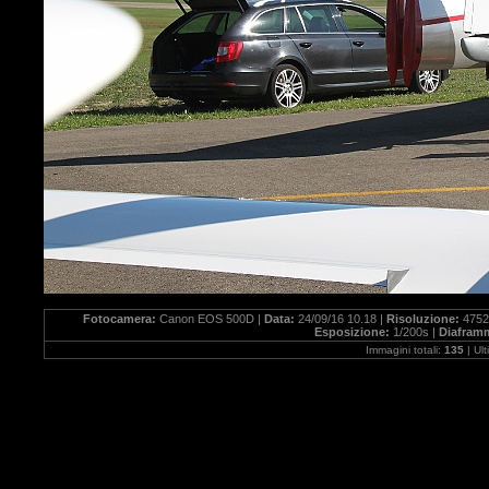
Fotocamera:
Canon EOS 500D |
Data:
24/09/16 10.18 |
Risoluzione:
4752
Esposizione:
1/200s |
Diafram
Immagini totali:
135
| Ul