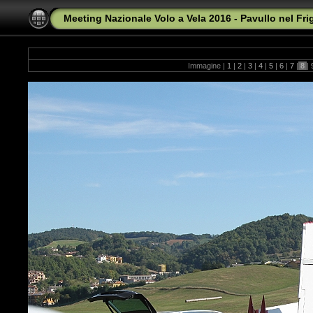
Meeting Nazionale Volo a Vela 2016 - Pavullo nel Fr
Immagine |
1
|
2
|
3
|
4
|
5
|
6
|
7
|
8
|