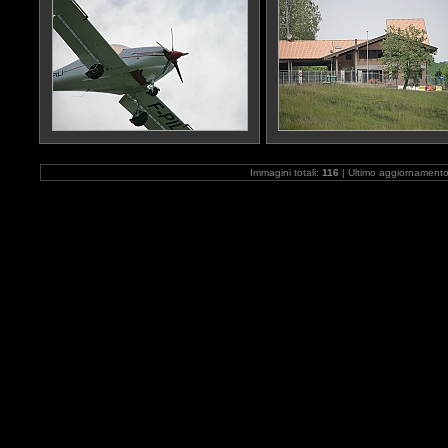
Immagini totali:
116
| Ultimo aggiornament