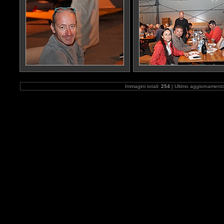
Immagini totali:
254
| Ultimo aggiornament