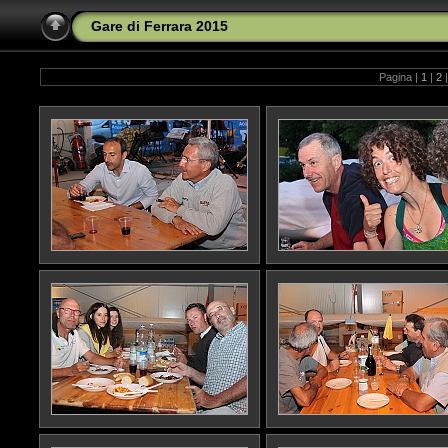
Gare di Ferrara 2015
Pagina |
1
|
2
|