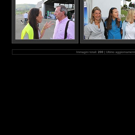
Immagini totali:
200
| Ultimo aggiornamen