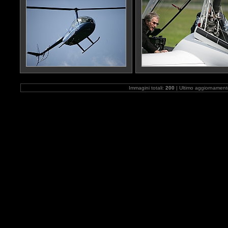
Immagini totali:
200
| Ultimo aggiornamen