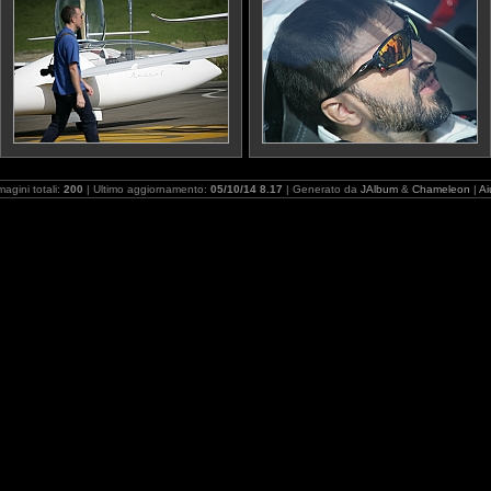
agini totali:
200
| Ultimo aggiornamento:
05/10/14 8.17
| Generato da
JAlbum
&
Chameleon
|
Ai