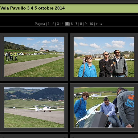
Vela Pavullo 3 4 5 ottobre 2014
Pagina |
1
|
2
|
3
|
4
|
5
|
6
|
7
|
8
|
9
|
10
|
>
|
»